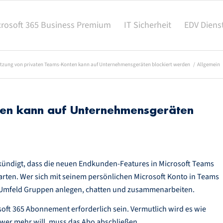
crosoft 365 Business Premium
IT Sicherheit
EDV Diens
tzung von privaten Teams-Konten kann auf Unternehmensgeräten blockiert werden
/
Allgemein
ten kann auf Unternehmensgeräten
kündigt, dass die neuen Endkunden-Features in Microsoft Teams
arten. Wer sich mit seinem persönlichen Microsoft Konto in Teams
n Umfeld Gruppen anlegen, chatten und zusammenarbeiten.
ft 365 Abonnement erforderlich sein. Vermutlich wird es wie
 wer mehr will, muss das Abo abschließen.