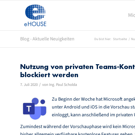
Mi
Blog - Aktuelle Neuigkeiten
Du bist hier:
Startseite
/
Nu
Nutzung von privaten Teams-Kon
blockiert werden
/
7. Juli 2020
von
Ing. Paul Scholda
Zu Beginn der Woche hat Microsoft ange
unter Android und iOS in die Vorschau st
einloggt, kann anschließend im private
Zumindest während der Vorschauphase wird kein Microso
bisher allgemein verfügbare kostenlose Features geben,