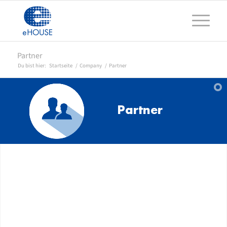
Partner
Du bist hier:
Startseite
/
Company
/
Partner
Partner