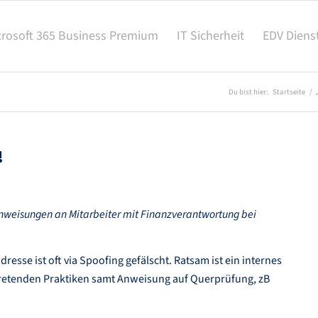
crosoft 365 Business Premium
IT Sicherheit
EDV Diens
Du bist hier:
Startseite
/
!
anweisungen
an Mitarbeiter mit Finanzverantwortung bei
esse ist oft via Spoofing gefälscht. Ratsam ist ein internes
retenden Praktiken samt Anweisung auf Querprüfung, zB