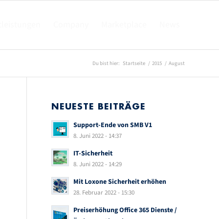
tleistungen
Company
Marketplace
News
Du bist hier:
Startseite
/
2015
/
August
NEUESTE BEITRÄGE
Support-Ende von SMB V1
8. Juni 2022 - 14:37
IT-Sicherheit
8. Juni 2022 - 14:29
Mit Loxone Sicherheit erhöhen
28. Februar 2022 - 15:30
Preiserhöhung Office 365 Dienste /